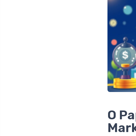
O Pa
Mark