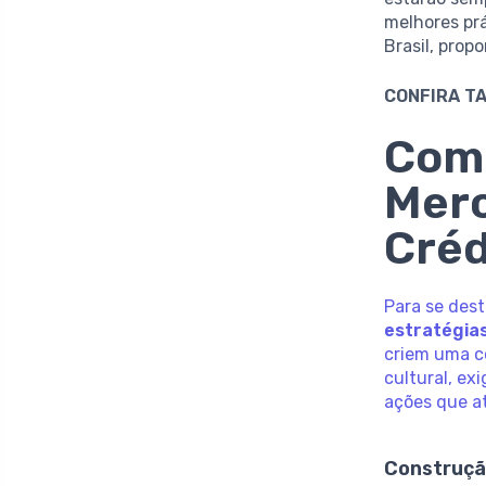
melhores pr
Brasil, prop
CONFIRA T
Como
Merc
Créd
Para se des
estratégia
criem uma c
cultural, e
ações que a
Construçã