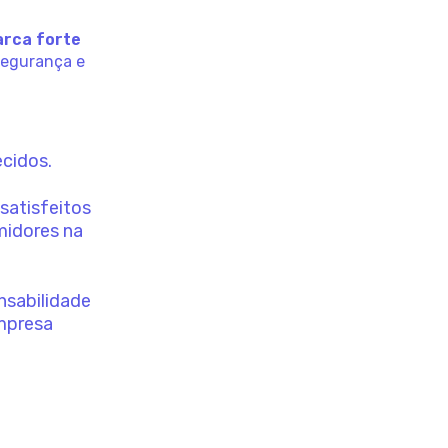
arca forte
segurança e
ecidos.
satisfeitos
midores na
nsabilidade
empresa