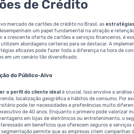
ões de Crédito
vo mercado de cartões de crédito no Brasil, as
estratégia
esempenham um papel fundamental na atração e retençã
m a crescente oferta de cartões e serviços financeiros, é es
 utilizem abordagens certeiras para se destacar. A implem
tégias eficazes pode fazer toda a diferença na hora de con
s em um cenário tão diversificado.
ão do Público-Alvo
 o perfil do cliente ideal
é crucial. Isso envolve a análise
renda, localização geográfica e hábitos de consumo. Por e
sitário pode ter necessidades e preferências muito difere
 executivo de 40 anos. Enquanto o primeiro pode valorizar 
vantagens em lojas de eletrônicos ou entretenimento, o s
interessado em benefícios que oferecem seguros e serviços 
A segmentação permite que as empresas criem campanhas d