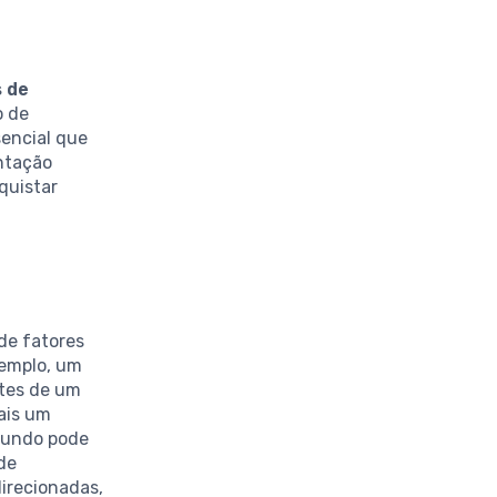
s de
o de
sencial que
entação
quistar
 de fatores
xemplo, um
ntes de um
mais um
egundo pode
de
irecionadas,