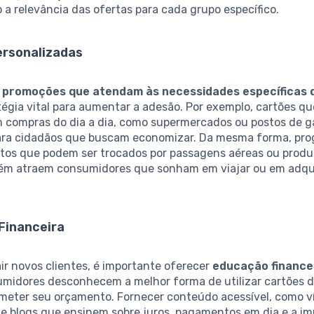
a relevância das ofertas para cada grupo específico.
ersonalizadas
e
promoções que atendam às necessidades específicas d
tégia vital para aumentar a adesão. Por exemplo, cartões q
 compras do dia a dia, como supermercados ou postos de ga
ara cidadãos que buscam economizar. Da mesma forma, pr
ntos que podem ser trocados por passagens aéreas ou produ
m atraem consumidores que sonham em viajar ou em adquir
Financeira
ir novos clientes, é importante oferecer
educação finance
umidores desconhecem a melhor forma de utilizar cartões d
eter seu orçamento. Fornecer conteúdo acessível, como v
 e blogs que ensinem sobre juros, pagamentos em dia e a i