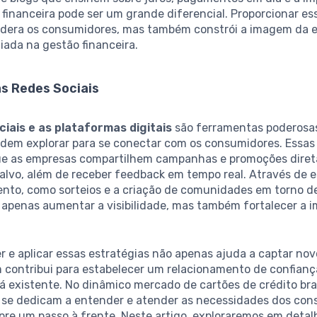
financeira pode ser um grande diferencial. Proporcionar e
dera os consumidores, mas também constrói a imagem da 
iada na gestão financeira.
s Redes Sociais
ciais e as plataformas digitais
são ferramentas poderosa
dem explorar para se conectar com os consumidores. Essas
e as empresas compartilhem campanhas e promoções dire
alvo, além de receber feedback em tempo real. Através de e
nto, como sorteios e a criação de comunidades em torno d
o apenas aumentar a visibilidade, mas também fortalecer a
e aplicar essas estratégias não apenas ajuda a captar novo
contribui para estabelecer um relacionamento de confianç
á existente. No dinâmico mercado de cartões de crédito bras
 se dedicam a entender e atender as necessidades dos co
re um passo à frente. Neste artigo, exploraremos em detal