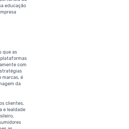
ssa educação
empresa
s que as
 plataformas
tamente com
stratégias
e marcas, é
 imagem da
s clientes,
a e lealdade
ileiro,
nsumidores
hes as