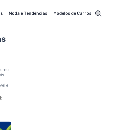
is
Moda e Tendências
Modelos de Carros
as
 como
ais
o
vel e
: