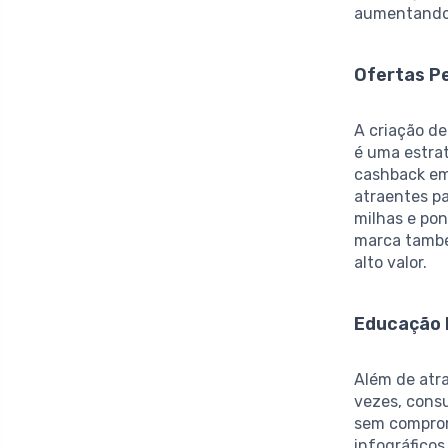
aumentando 
Ofertas P
A criação d
é uma estra
cashback em
atraentes p
milhas e po
marca també
alto valor.
Educação 
Além de atra
vezes, cons
sem comprom
infográficos