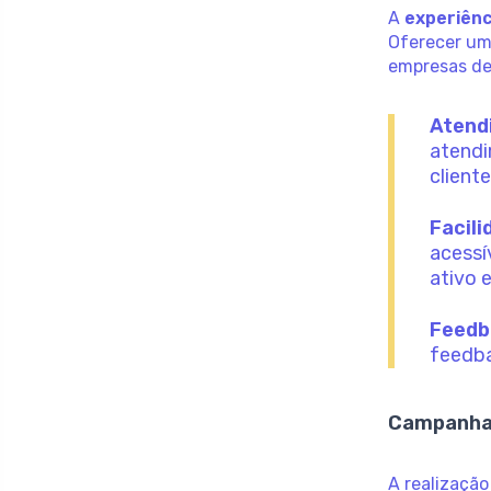
A
experiênc
Oferecer um 
empresas de
Atend
atendi
cliente
Facili
acessí
ativo 
Feedb
feedba
Campanhas
A realizaçã