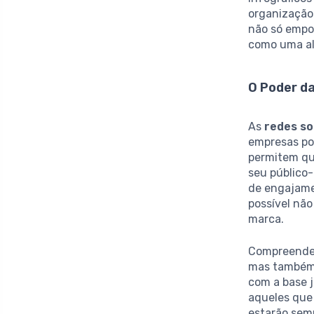
organização 
não só empo
como uma al
O Poder da
As
redes so
empresas po
permitem qu
seu público-
de engajame
possível nã
marca.
Compreender 
mas também 
com a base j
aqueles que
estarão semp