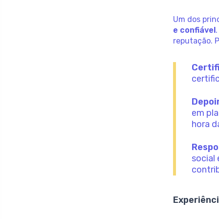
Um dos princ
e confiável
reputação. P
Certif
certif
Depoi
em pla
hora d
Respon
social
contri
Experiênci