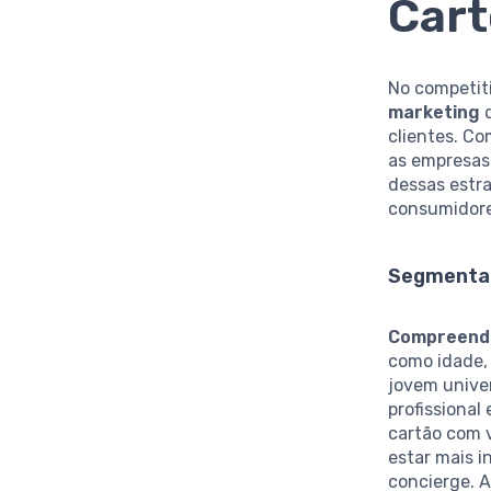
Cart
No competiti
marketing
d
clientes. Co
as empresas
dessas estra
consumidore
Segmentaç
Compreender
como idade, 
jovem univer
profissional
cartão com 
estar mais 
concierge. 