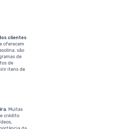
os clientes
ue oferecem
solina, são
ogramas de
tos de
ir itens de
ira
. Muitas
e crédito
ídeos,
mportância da