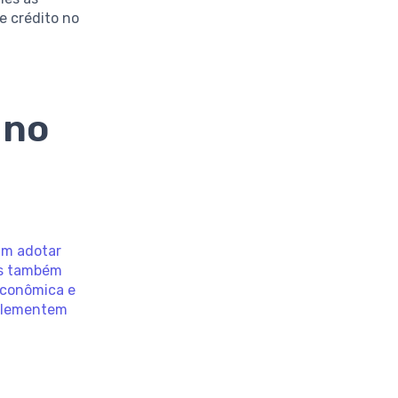
e crédito no
 no
am adotar
as também
econômica e
mplementem