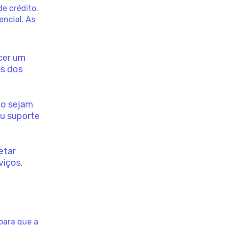
e crédito.
encial. As
cer um
es dos
to sejam
ou suporte
etar
viços.
para que a