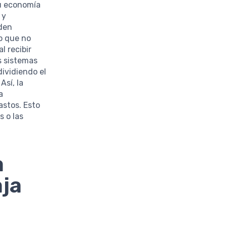
su economía
 y
eden
lo que no
l recibir
s sistemas
dividiendo el
sí, la
a
astos. Esto
 o las
a
aja