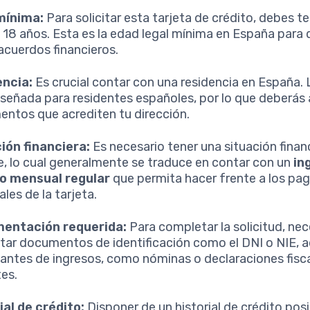
mínima:
Para solicitar esta tarjeta de crédito, debes te
18 años. Esta es la edad legal mínima en España para
 acuerdos financieros.
encia:
Es crucial contar con una residencia en España. 
iseñada para residentes españoles, por lo que deberás
ntos que acrediten tu dirección.
ión financiera:
Es necesario tener una situación finan
e, lo cual generalmente se traduce en contar con un
in
o mensual regular
que permita hacer frente a los pa
les de la tarjeta.
entación requerida:
Para completar la solicitud, nec
tar documentos de identificación como el DNI o NIE,
icantes de ingresos, como nóminas o declaraciones fisc
tes.
ial de crédito:
Disponer de un historial de crédito posi