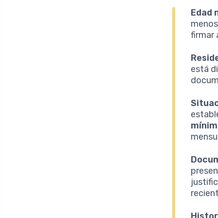
Edad 
menos 
firmar
Resid
está d
docume
Situac
establ
mínim
mensua
Docum
presen
justif
recien
Histor