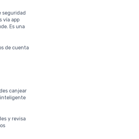
e seguridad
s vía app
ude. Es una
dos de cuenta
des canjear
 inteligente
es y revisa
los