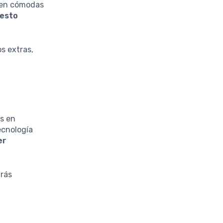
o en cómodas
uesto
s extras,
es en
ecnología
er
drás