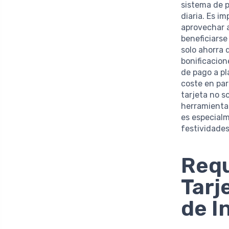
sistema de p
diaria. Es i
aprovechar a
beneficiarse
solo ahorra 
bonificacion
de pago a pl
coste en pa
tarjeta no 
herramienta 
es especial
festividade
Requ
Tarj
de I