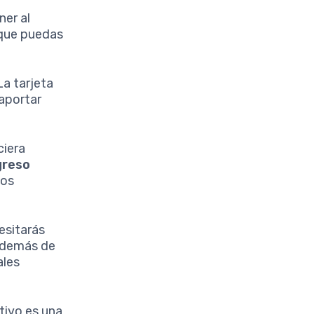
ner al
 que puedas
La tarjeta
 aportar
ciera
greso
gos
esitarás
 además de
ales
tivo es una