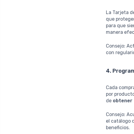
La Tarjeta 
que protegen
para que sie
manera efec
Consejo: Act
con regulari
4. Progra
Cada compra
por producto
de
obtener 
Consejo: Acu
el catálogo
beneficios.