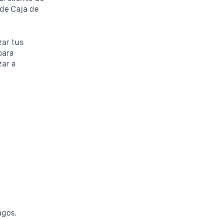
 de Caja de
zar tus
para
zar a
agos.