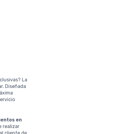
xclusivas? La
ar. Diseñada
máxima
ervicio
entos en
 realizar
l cliente de