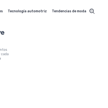
es
Tecnología automotriz
Tendencias de moda
ve
entos
r cada
a