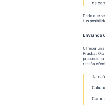
de ca
Dado que se
tus posibili
Enviando 
Ofrecer una
Pruebas Grat
proporciona
reseña efect
Tamaño
Calida
Comodi