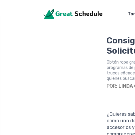
Tar
Consig
Solicit
Obtén ropa gra
programas de p
trucos eficace
quienes buscan
POR:
LINDA
¿Quieres sa
como uno de 
accesorios y
compradores 