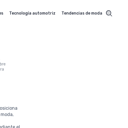
es
Tecnología automotriz
Tendencias de moda
n
ubre
ara
posiciona
e moda,
ediante el