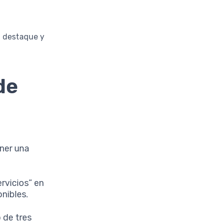
a destaque y
de
ener una
ervicios” en
onibles.
 de tres