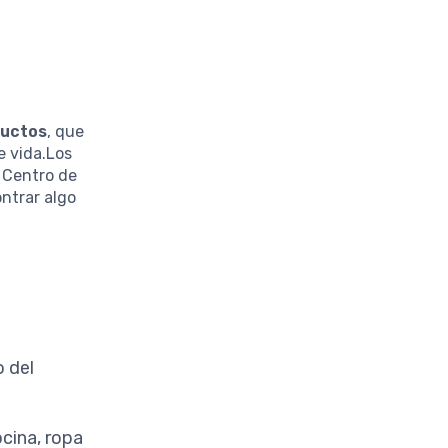
ductos
, que
e vida.Los
l Centro de
ntrar algo
o del
ocina, ropa