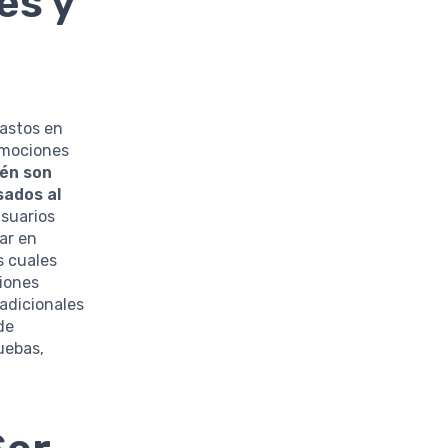
es y
astos en
romociones
én son
sados al
usuarios
par en
s cuales
ciones
 adicionales
de
uebas,