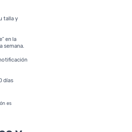
 talla y
” en la
na semana.
notificación
0 días
ión es