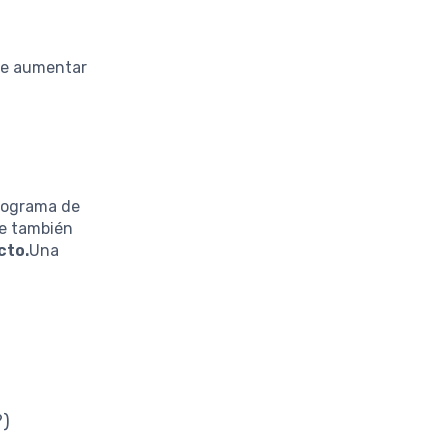
de aumentar
Programa de
ue también
cto.
Una
?)