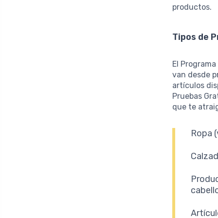
productos.
Tipos de 
El Programa
van desde pr
artículos di
Pruebas Grat
que te atra
Ropa (
Calzad
Produc
cabell
Artícu