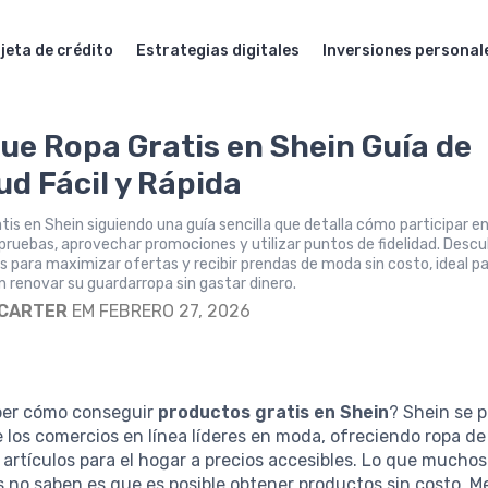
jeta de crédito
Estrategias digitales
Inversiones personal
ue Ropa Gratis en Shein Guía de
ud Fácil y Rápida
tis en Shein siguiendo una guía sencilla que detalla cómo participar e
ruebas, aprovechar promociones y utilizar puntos de fidelidad. Desc
s para maximizar ofertas y recibir prendas de moda sin costo, ideal p
 renovar su guardarropa sin gastar dinero.
 CARTER
EM FEBRERO 27, 2026
ber cómo conseguir
productos gratis en Shein
? Shein se 
los comercios en línea líderes en moda, ofreciendo ropa d
 artículos para el hogar a precios accesibles. Lo que muchos
no saben es que es posible obtener productos sin costo. M