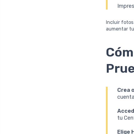
Impres
Incluir foto
aumentar tu
Cómo
Prue
Crea o
cuenta
Acced
tu Cen
Elige