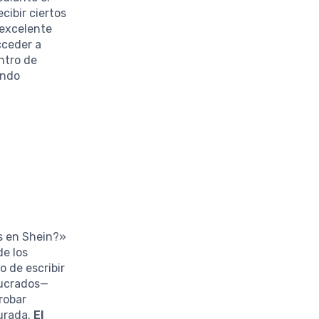
cibir ciertos
 excelente
cceder a
ntro de
ando
s en Shein?»
de los
 de escribir
lucrados—
probar
gurada.
El