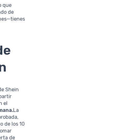
lo que
ado de
imes—tienes
de
n
de Shein
artir
n el
emana.
La
aprobada,
o de los 10
tomar
erta de