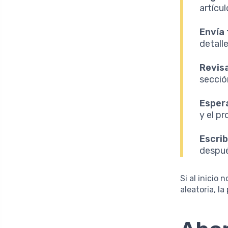
artícu
Envía 
detalle
Revis
secció
Esper
y el p
Escrib
despué
Si al inicio
aleatoria, l