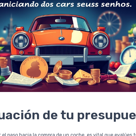
uación de tu presupu
 el paso hacia la compra de un coche, es vital que evalúes 