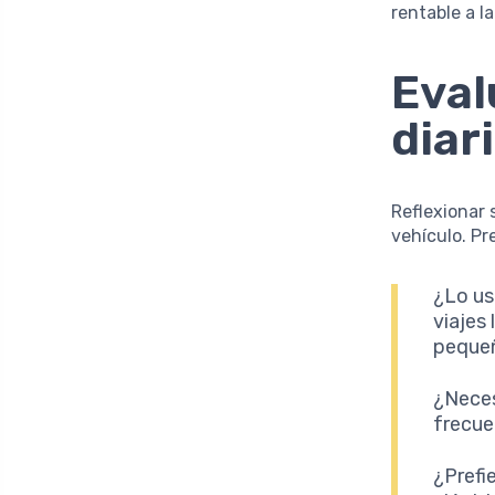
rentable a l
Eval
diar
Reflexionar 
vehículo. Pr
¿Lo us
viajes
pequeñ
¿Neces
frecue
¿Prefi