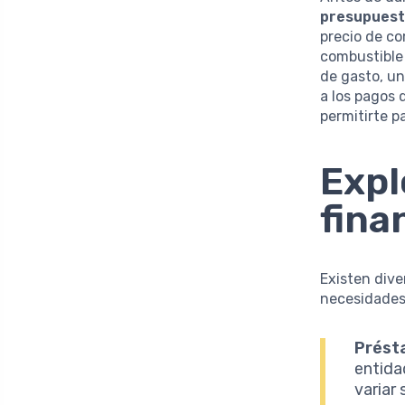
presupues
precio de c
combustible 
de gasto, un
a los pagos 
permitirte p
Expl
fina
Existen div
necesidades.
Prést
entida
variar 