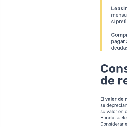
Leasi
mensual
si pre
Compr
pagar 
deudas
Cons
de r
El
valor de 
se deprecia
su valor en 
Honda suelen
Considerar 