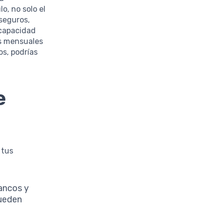
o, no solo el
seguros,
 capacidad
os mensuales
os, podrías
e
 tus
ancos y
pueden