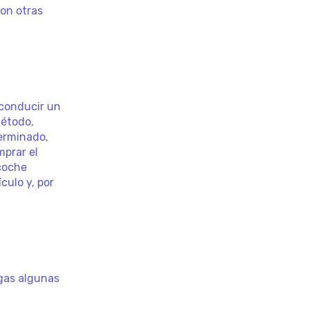
con otras
 conducir un
método,
terminado,
mprar el
 coche
culo y, por
agas algunas