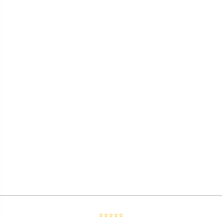
⭐⭐⭐⭐⭐