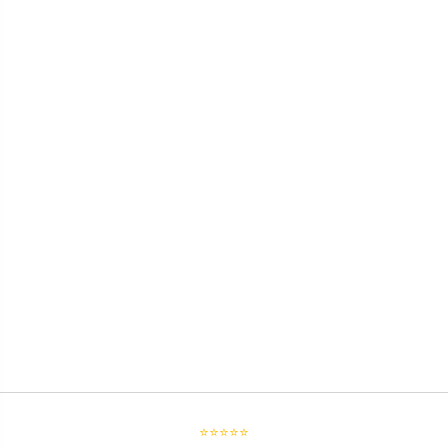
⭐⭐⭐⭐⭐