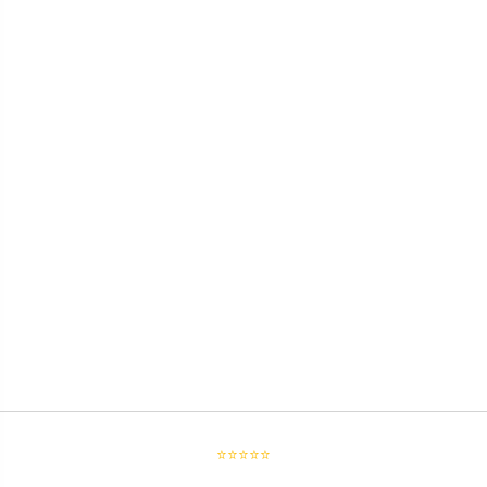
⭐⭐⭐⭐⭐