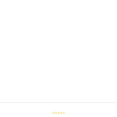
⭐⭐⭐⭐⭐