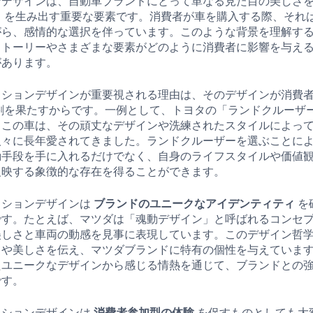
ンデザインは、自動車ブランドにとって単なる見た目の美しさ
り
を生み出す重要な要素です。消費者が車を購入する際、それ
がら、感情的な選択を伴っています。このような背景を理解す
ストーリーやさまざまな要素がどのように消費者に影響を与え
があります。
ッションデザインが重要視される理由は、そのデザインが消費
割を果たすからです。一例として、トヨタの「ランドクルーザ
。この車は、その頑丈なデザインや洗練されたスタイルによっ
人々に長年愛されてきました。ランドクルーザーを選ぶことに
動手段を手に入れるだけでなく、自身のライフスタイルや価値
反映する象徴的な存在を得ることができます。
ッションデザインは
ブランドのユニークなアイデンティティ
を
です。たとえば、マツダは「魂動デザイン」と呼ばれるコンセ
美しさと車両の動感を見事に表現しています。このデザイン哲
さや美しさを伝え、マツダブランドに特有の個性を与えていま
たユニークなデザインから感じる情熱を通じて、ブランドとの
です。
ッションデザインは
消費者参加型の体験
を促すものとしても大