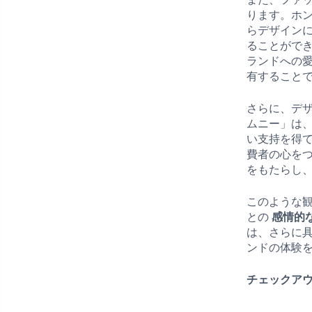
ります。ホ
らデザイン
ることがで
ランドへの
有すること
さらに、デ
ムニー」は
い支持を得
費者の心を
をもたらし
このような
との
感情的
は、さらに
ンドの体験
チェックアウ