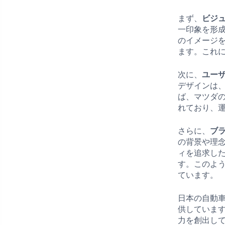
まず、
ビジ
一印象を形
のイメージ
ます。これ
次に、
ユー
デザインは
ば、マツダの
れており、
さらに、
ブ
の背景や理
ィを追求し
す。このよ
ています。
日本の自動
供していま
力を創出し