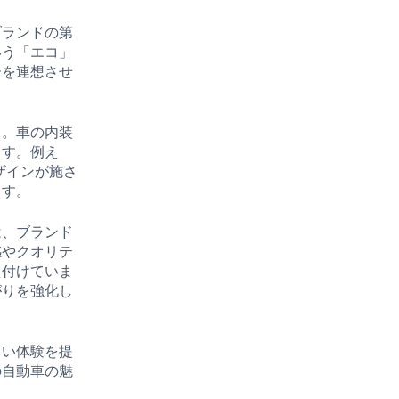
ブランドの第
いう「エコ」
ーを連想させ
。
う。車の内装
ます。例え
ザインが施さ
ます。
は、ブランド
感やクオリテ
え付けていま
がりを強化し
しい体験を提
の自動車の魅