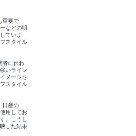
も重要で
ローなどの明
立していま
イフスタイル
費者に伝わ
力強いライン
なイメージを
イフスタイル
。日産の
を使用してお
ます。こうし
反映した結果