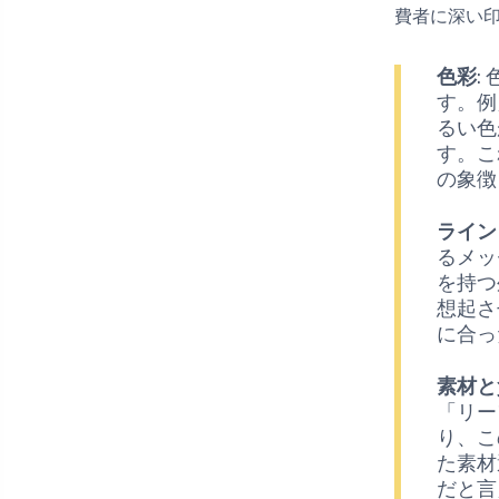
費者に深い
色彩
:
す。例
るい色
す。こ
の象徴
ライン
るメッ
を持つ
想起さ
に合っ
素材と
「リー
り、こ
た素材
だと言