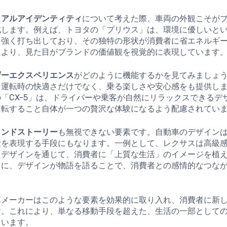
ュアルアイデンティティ
について考えた際、車両の外観こそが
成します。例えば、トヨタの「プリウス」は、環境に優しいと
を強く打ち出しており、その独特の形状が消費者に省エネルギ
により、見た目がブランドの価値観を視覚的に表現しています
ザーエクスペリエンス
がどのように機能するかを見てみましょ
、運転時の快適さだけでなく、乗る楽しさや安心感をも提供し
「CX-5」は、ドライバーや乗客が自然にリラックスできるデ
運転すること自体が一つの贅沢な体験になるよう配慮されてい
ランドストーリー
も無視できない要素です。自動車のデザイン
念を表現する手段にもなります。一例として、レクサスは高級
たデザインを通じて、消費者に「上質な生活」のイメージを植
うに、デザインが物語を語ることで、消費者との感情的なつな
車メーカーはこのような要素を効果的に取り入れ、消費者に新
す。これにより、単なる移動手段を超えた、生活の一部として
ています。