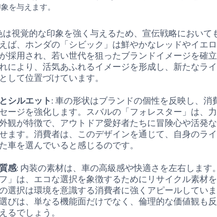
印象を与えます。
 色は視覚的な印象を強く与えるため、宣伝戦略において
えば、ホンダの「シビック」は鮮やかなレッドやイエ
が採用され、若い世代を狙ったブランドイメージを確
れにより、活気あふれるイメージを形成し、新たなラ
として位置づけています。
とシルエット
: 車の形状はブランドの個性を反映し、消
セージを強化します。スバルの「フォレスター」は、
外観が特徴で、アウトドア愛好者たちに冒険心や活発
せます。消費者は、このデザインを通じて、自身のラ
た車を選んでいると感じるのです。
質感
: 内装の素材は、車の高級感や快適さを左右します
フ」は、エコな選択を象徴するためにリサイクル素材
の選択は環境を意識する消費者に強くアピールしてい
選びは、単なる機能面だけでなく、倫理的な価値観も
えるでしょう。