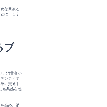
重要な要素と
ことは、ます
るブ
り、消費者が
イデンティテ
は単に交通手
にも共感を感
度を高め、消