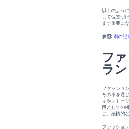
以上のよう
して位置づ
ます重要に
参照:
別の記
ファ
ラン
ファッショ
その車を通
ィやストー
段としての
じ、感情的
ファッショ