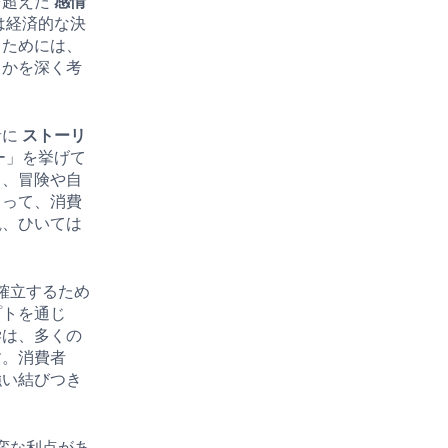
を超えた
感情
は経済的な決
るためには、
るかを深く考
者に
ストーリ
ー」を挙げて
て、冒険や自
よって、消費
観、ひいては
確立するため
プトを通じ
学は、多くの
す。消費者
強い結びつき
変な利点があ