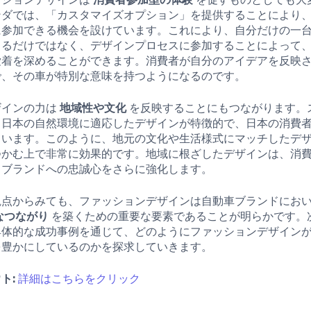
ンダでは、「カスタマイズオプション」を提供することにより
に参加できる機会を設けています。これにより、自分だけの一
きるだけではなく、デザインプロセスに参加することによって
愛着を深めることができます。消費者が自分のアイデアを反映
で、その車が特別な意味を持つようになるのです。
ザインの力は
地域性や文化
を反映することにもつながります。
、日本の自然環境に適応したデザインが特徴的で、日本の消費
ています。このように、地元の文化や生活様式にマッチしたデ
つかむ上で非常に効果的です。地域に根ざしたデザインは、消
、ブランドへの忠誠心をさらに強化します。
観点からみても、ファッションデザインは自動車ブランドにお
なつながり
を築くための重要な要素であることが明らかです。
具体的な成功事例を通じて、どのようにファッションデザイン
を豊かにしているのかを探求していきます。
ト:
詳細はこちらをクリック