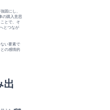
を強固にし、
車の購入意思
ることで、そ
へとつなが
せない要素で
者との感情的
。
み出