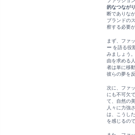
ファッショ
的なつなが
断でありな
ブランドの
察する必要
まず、ファ
ー
を語る役
みましょう
由を求める
者は単に移
彼らの夢を
次に、ファ
にも不可欠
て、自然の
人々に力強
は、こうし
を感じるの
また、ファ