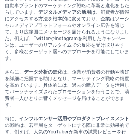
自動車ブランドのマーケティング戦略に革新と進化をもた
らしています。
デジタルメディアの活用
は、消費者が情報
にアクセスする方法を根本的に変えており、企業はソーシ
ャルメディアプラットフォームやオンライン広告を通じ
て、より広範囲にメッセージを届けられるようになりまし
た。例えば、TwitterやInstagramを利用したキャンペー
ンは、ユーザーのリアルタイムでの反応を受け取りやす
く、多様なターゲット層へのアプローチを可能にしていま
す。
さらに、
データ分析の進化
は、企業が消費者の行動や嗜好
を詳細に把握する助けとなり、マーケティング戦略の精度
を高めています。具体的には、過去の購入データを活用し
てパーソナライズされたプロモーションを行うことで、消
費者一人ひとりに響くメッセージを届けることができま
す。
特に、
インフルエンサー活用やプロダクトプレイスメント
の戦略は、若年層をターゲットにする際に非常に効果的で
す。例えば、人気のYouTuberが新車の試乗レビューを行