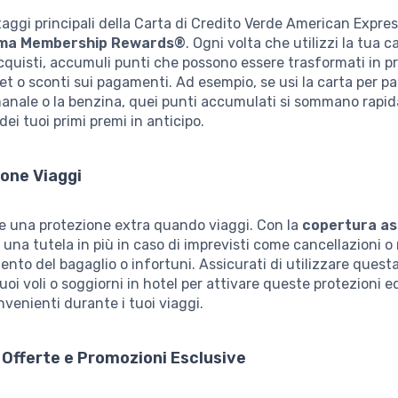
aggi principali della Carta di Credito Verde American Expres
ma Membership Rewards®
. Ogni volta che utilizzi la tua c
cquisti, accumuli punti che possono essere trasformati in 
et o sconti sui pagamenti. Ad esempio, se usi la carta per pa
manale o la benzina, quei punti accumulati si sommano rapi
ei tuoi primi premi in anticipo.
one Viaggi
re una protezione extra quando viaggi. Con la
copertura as
i una tutela in più in caso di imprevisti come cancellazioni o 
mento del bagaglio o infortuni. Assicurati di utilizzare quest
uoi voli o soggiorni in hotel per attivare queste protezioni e
nvenienti durante i tuoi viaggi.
Offerte e Promozioni Esclusive