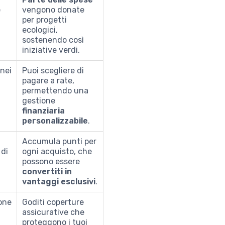
e
vengono donate
per progetti
ecologici,
sostenendo così
iniziative verdi.
 nei
Puoi scegliere di
pagare a rate,
permettendo una
gestione
finanziaria
personalizzabile
.
Accumula punti per
di
ogni acquisto, che
possono essere
convertiti in
vantaggi esclusivi
.
one
Goditi coperture
assicurative che
proteggono i tuoi