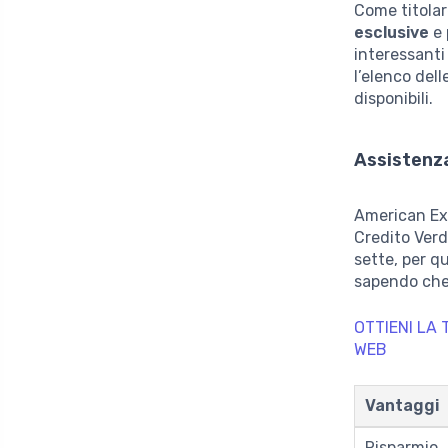
Come titolar
esclusive
e 
interessanti
l’elenco del
disponibili.
Assistenza
American Exp
Credito Verd
sette, per q
sapendo che
OTTIENI LA 
WEB
Vantaggi
Risparmio