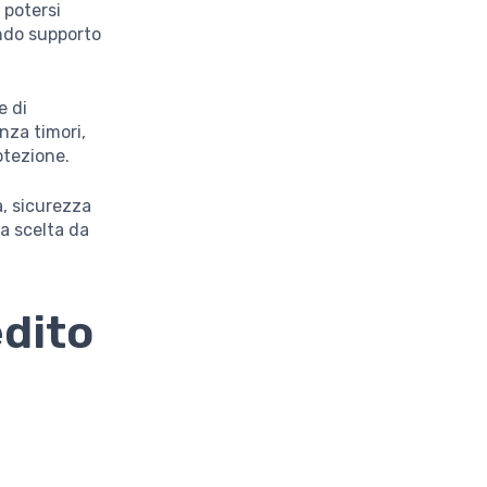
 potersi
endo supporto
e di
nza timori,
otezione.
à, sicurezza
a scelta da
edito