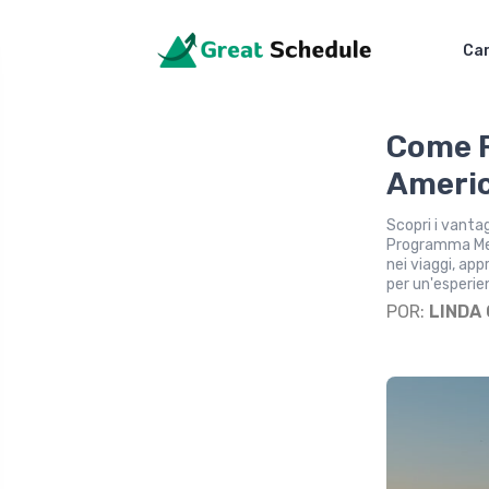
Car
Come R
Americ
Scopri i vanta
Programma Mem
nei viaggi, app
per un'esperie
POR:
LINDA