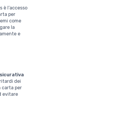
s è l’accesso
arta per
premi come
gare la
damente e
sicurativa
ritardi dei
a carta per
d evitare