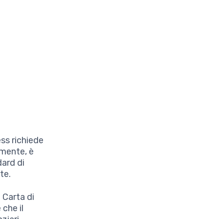
ss richiede
lmente, è
dard di
te.
 Carta di
che il