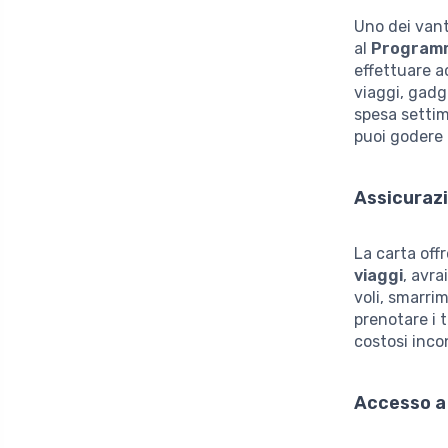
Uno dei vant
al
Program
effettuare a
viaggi, gadg
spesa setti
puoi godere d
Assicurazi
La carta off
viaggi
, avra
voli, smarri
prenotare i t
costosi inco
Accesso a 