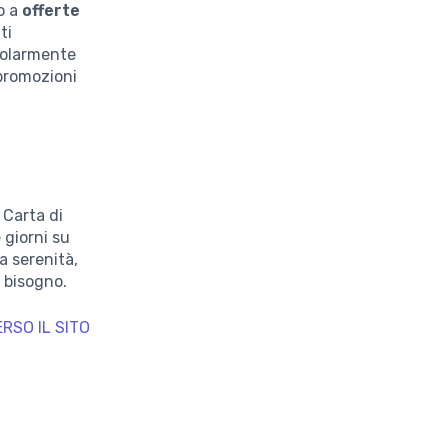
o a
offerte
ti
egolarmente
 promozioni
 Carta di
e giorni su
a serenità,
 bisogno.
RSO IL SITO