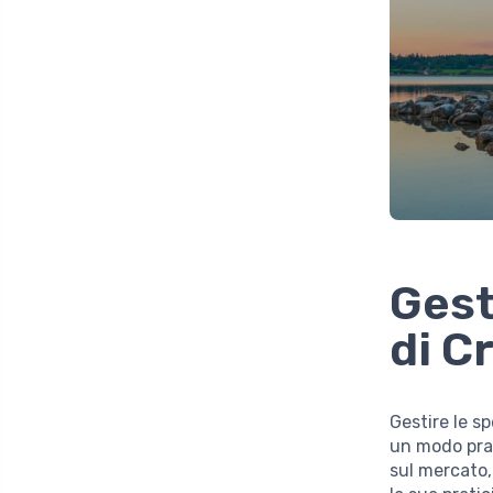
Gest
di C
Gestire le 
un modo prat
sul mercato,