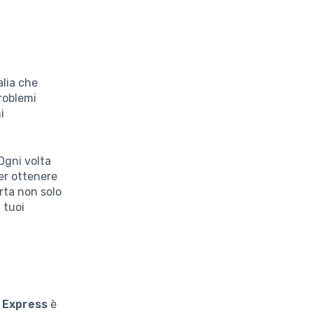
alia che
problemi
i
Ogni volta
er ottenere
rta non solo
 tuoi
n Express
è