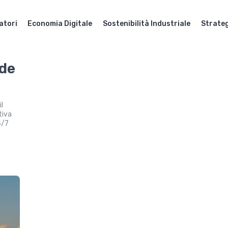
atori
Economia Digitale
Sostenibilità Industriale
Strateg
rde
l
tiva
4/7