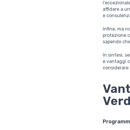
l’eccezional
affidare a u
e consulenza
Infine, ma no
protezione c
sapendo che 
In sintesi, s
e vantaggi c
considerare
Vant
Verd
Programm