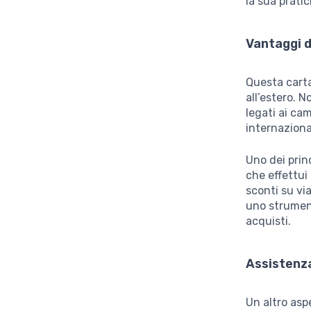
la sua prati
Vantaggi d
Questa carta
all’estero. N
legati ai cam
internazional
Uno dei prin
che effettui
sconti su vi
uno strumen
acquisti.
Assistenza
Un altro as