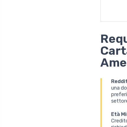
Requ
Cart
Ame
Reddi
una do
preferi
settor
Età M
Credit