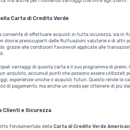
cità, ma anche per i numerosi vantaggi che offre agli utenti.
ella Carta di Credito Verde
 consente di effettuare acquisti in tutta sicurezza, sia in It
on dovrai preoccuparti delle fluttuazioni valutarie o di altri 
bi, grazie alle condizioni favorevoli applicate alle transazion
i.
cipali vantaggi di questa carta è il suo programma di premi. 
 un acquisto, accumuli punti che possono essere utilizzati p
aggi, esperienze uniche o acquisti futuri. Questo rende la ca
to di pagamento, ma anche un modo per ottenere di più dai
 Clienti e Sicurezza
petto fondamentale della
Carta di Credito Verde America