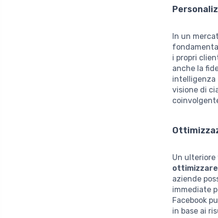
Personaliz
In un mercat
fondamentale
i propri cli
anche la fide
intelligenza 
visione di c
coinvolgent
Ottimizza
Un ulteriore 
ottimizzare
aziende pos
immediate pe
Facebook può
in base ai r