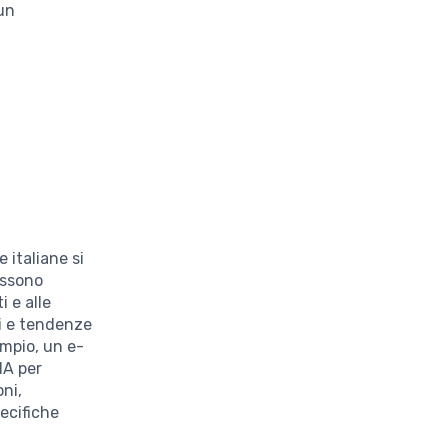
 un
 italiane si
ossono
i e alle
i e tendenze
empio, un e-
IA per
oni,
pecifiche