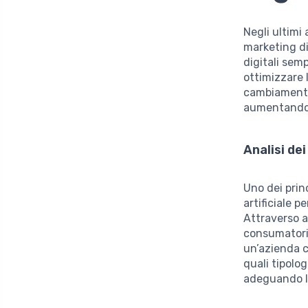
Negli ultimi a
marketing di
digitali semp
ottimizzare l
cambiamento 
aumentando c
Analisi dei
Uno dei princ
artificiale p
Attraverso a
consumatori,
un’azienda c
quali tipolo
adeguando l