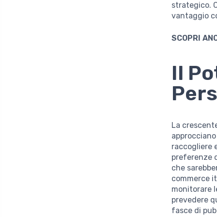
strategico. 
vantaggio co
SCOPRI AN
Il Po
Pers
La crescente
approcciano 
raccogliere 
preferenze d
che sarebber
commerce ita
monitorare l
prevedere qu
fasce di pub