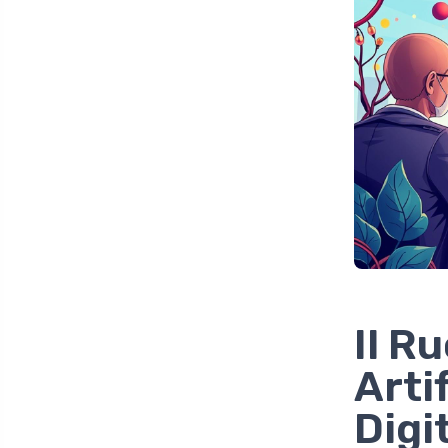
Il R
Arti
Digi