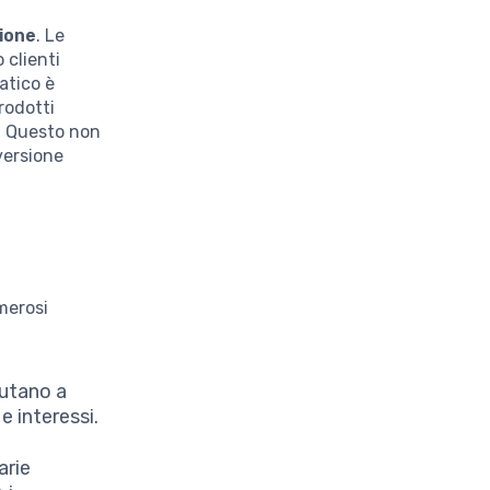
ione
. Le
 clienti
atico è
rodotti
e. Questo non
versione
merosi
aiutano a
 interessi.
arie