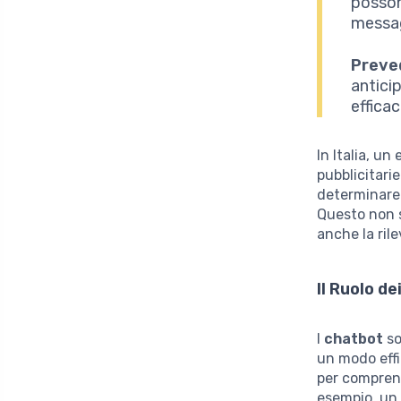
posson
messag
Preve
antici
efficac
In Italia, u
pubblicitari
determinare 
Questo non s
anche la ril
Il Ruolo d
I
chatbot
so
un modo effic
per comprend
esempio, un 