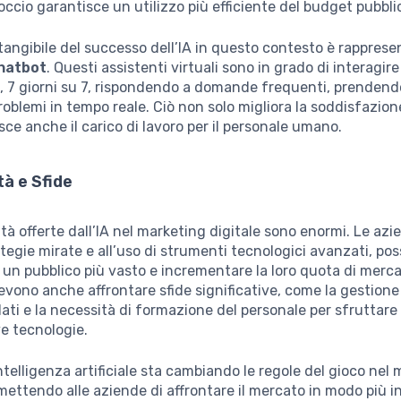
ccio garantisce un utilizzo più efficiente del budget pubblic
angibile del successo dell’IA in questo contesto è rapprese
hatbot
. Questi assistenti virtuali sono in grado di interagire 
, 7 giorni su 7, rispondendo a domande frequenti, prendendo
roblemi in tempo reale. Ciò non solo migliora la soddisfazione
sce anche il carico di lavoro per il personale umano.
à e Sfide
tà offerte dall’IA nel marketing digitale sono enormi. Le azie
ategie mirate e all’uso di strumenti tecnologici avanzati, po
un pubblico più vasto e incrementare la loro quota di merca
evono anche affrontare sfide significative, come la gestione
dati e la necessità di formazione del personale per sfruttare
e tecnologie.
’intelligenza artificiale sta cambiando le regole del gioco nel
rmettendo alle aziende di affrontare il mercato in modo più i