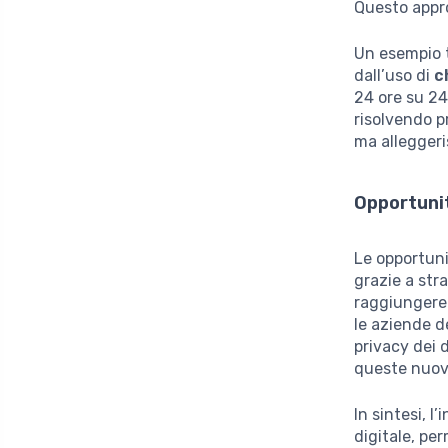
Questo appro
Un esempio t
dall’uso di
c
24 ore su 24
risolvendo p
ma alleggeri
Opportunit
Le opportuni
grazie a str
raggiungere 
le aziende d
privacy dei 
queste nuov
In sintesi, l
digitale, pe