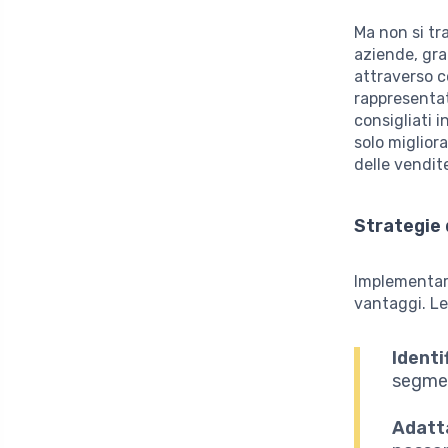
Ma non si tra
aziende, graz
attraverso c
rappresenta
consigliati 
solo miglior
delle vendit
Strategie 
Implementare
vantaggi. L
Identi
segmen
Adatta