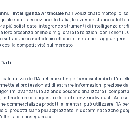
nni, l’
Intelligenza Artificiale
ha rivoluzionato molteplici sett
gitale non fa eccezione. In Italia, le aziende stanno adotta
re più sofisticate, integrando strumenti di intelligenza artifi
a loro presenza online e migliorare le relazioni con i clienti.
si traduce in metodi più efficaci e mirati per raggiungere il
osì la competitività sul mercato.
 Dati
ipali utilizzi dell’IA nel marketing è l’
analisi dei dati
. L’inte
ermette ai professionisti di estrarre informazioni preziose da
lgoritmi avanzati, le aziende possono analizzare il compor
 le tendenze di acquisto e le preferenze individuali. Ad es
he commercializza prodotti alimentari può utilizzare l’IA pe
gie di prodotti siano più apprezzate in determinate zone geo
’offerta di conseguenza.