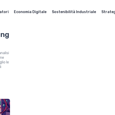
atori
Economia Digitale
Sostenibilità Industriale
Strateg
ing
analisi
gne
lio le
i