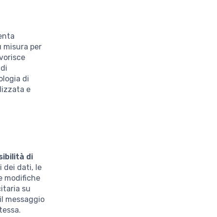
enta
u misura per
vorisce
 di
ologia di
lizzata e
ibilità di
 dei dati, le
e modifiche
itaria su
 il messaggio
tessa.