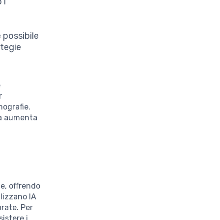
 i
è possibile
ategie
e
r
mografie.
ma aumenta
e, offrendo
ilizzano IA
urate. Per
istere i