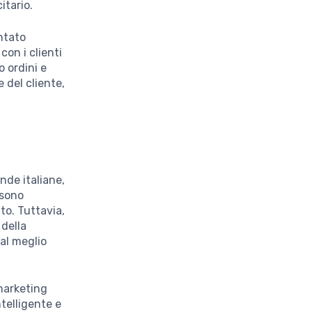
itario.
ntato
con i clienti
 ordini e
 del cliente,
nde italiane,
ssono
to. Tuttavia,
 della
 al meglio
 marketing
ntelligente e