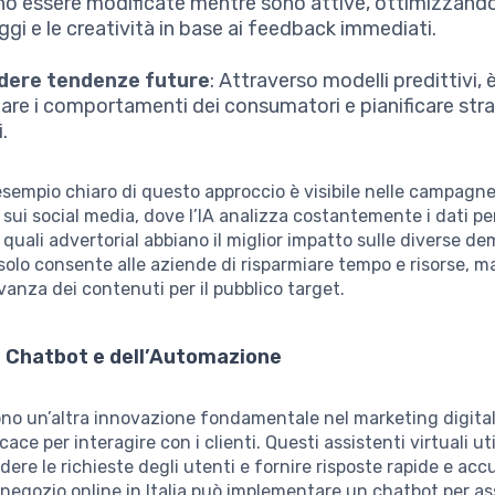
o essere modificate mentre sono attive, ottimizzando
gi e le creatività in base ai feedback immediati.
dere tendenze future
: Attraverso modelli predittivi, 
pare i comportamenti dei consumatori e pianificare str
i.
n esempio chiaro di questo approccio è visibile nelle campagn
e sui social media, dove l’IA analizza costantemente i dati pe
quali advertorial abbiano il miglior impatto sulle diverse de
olo consente alle aziende di risparmiare tempo e risorse, 
evanza dei contenuti per il pubblico target.
ei Chatbot e dell’Automazione
no un’altra innovazione fondamentale nel marketing digital
ace per interagire con i clienti. Questi assistenti virtuali ut
ere le richieste degli utenti e fornire risposte rapide e acc
negozio online in Italia può implementare un chatbot per ass